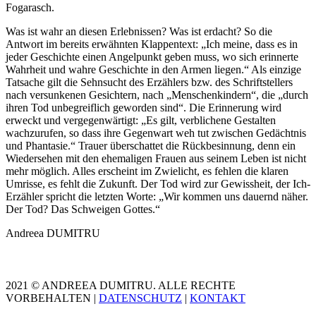
Fogarasch.
Was ist wahr an diesen Erlebnissen? Was ist erdacht? So die
Antwort im bereits erwähnten Klappentext: „Ich meine, dass es in
jeder Geschichte einen Angelpunkt geben muss, wo sich erinnerte
Wahrheit und wahre Geschichte in den Armen liegen.“ Als einzige
Tatsache gilt die Sehnsucht des Erzählers bzw. des Schriftstellers
nach versunkenen Gesichtern, nach „Menschenkindern“, die „durch
ihren Tod unbegreiflich geworden sind“. Die Erinnerung wird
erweckt und vergegenwärtigt: „Es gilt, verblichene Gestalten
wachzurufen, so dass ihre Gegenwart weh tut zwischen Gedächtnis
und Phantasie.“ Trauer überschattet die Rückbesinnung, denn ein
Wiedersehen mit den ehemaligen Frauen aus seinem Leben ist nicht
mehr möglich. Alles erscheint im Zwielicht, es fehlen die klaren
Umrisse, es fehlt die Zukunft. Der Tod wird zur Gewissheit, der Ich-
Erzähler spricht die letzten Worte: „Wir kommen uns dauernd näher.
Der Tod? Das Schweigen Gottes.“
Andreea DUMITRU
2021 © ANDREEA DUMITRU. ALLE RECHTE
VORBEHALTEN |
DATENSCHUTZ
|
KONTAKT