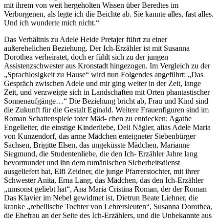
mit ihrem von weit hergeholten Wissen über Beredtes im
Verborgenen, als legte ich die Beichte ab. Sie kannte alles, fast alles.
Und ich wunderte mich nicht.“
Das Verhältnis zu Adele Heide Pretajer führt zu einer
außerehelichen Beziehung. Der Ich-Erzähler ist mit Susanna
Dorothea verheiratet, doch er fühlt sich zu der jungen
Assistenzschwester aus Kronstadt hingezogen. Im Vergleich zu der
„Sprachlosigkeit zu Hause“ wird nun Folgendes angeführt: „Das
Gespräch zwischen Adele und mir ging weiter in der Zeit, lange
Zeit, und verzweigte sich in Landschaften mit Orten phantastischer
Sonnenaufgänge…“ Die Beziehung bricht ab, Frau und Kind sind
die Zukunft für die Gestalt Eginald. Weitere Frauenfiguren sind im
Roman Schattenspiele toter Mäd- chen zu entdecken: Agathe
Engelleiter, die einstige Kinderliebe, Deli Nägler, alias Adele Maria
von Kunzendorf, das arme Mädchen enteigneter Siebenbürger
Sachsen, Brigitte Elsen, das ungeküsste Mädchen, Marianne
Siegmund, die Studentenliebe, die den Ich- Erzähler Jahre lang
bevormundet und ihn dem rumänischen Sicherheitsdienst
ausgeliefert hat, Elfi Zeidner, die junge Pfarrerstochter, mit ihrer
Schwester Anita, Erna Lang, das Mädchen, das den Ich-Erzähler
„umsonst geliebt hat“, Ana Maria Cristina Roman, der der Roman
Das Klavier im Nebel gewidmet ist, Dietrun Beate Liehner, die
kranke „rebellische Tochter von Lehrersleuten“, Susanna Dorothea,
die Ehefrau an der Seite des Ich-Erzählers, und die Unbekannte aus