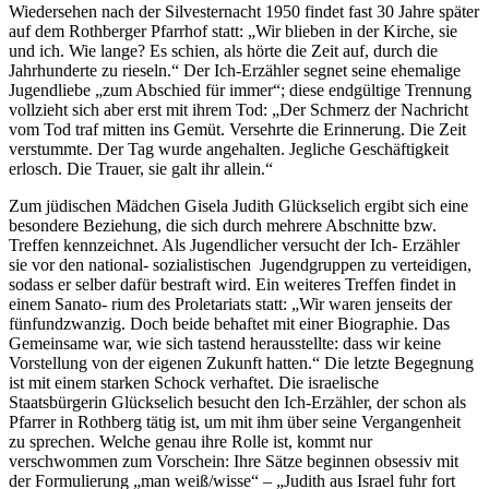
Wiedersehen nach der Silvesternacht 1950 findet fast 30 Jahre später
auf dem Rothberger Pfarrhof statt: „Wir blieben in der Kirche, sie
und ich. Wie lange? Es schien, als hörte die Zeit auf, durch die
Jahrhunderte zu rieseln.“ Der Ich-Erzähler segnet seine ehemalige
Jugendliebe „zum Abschied für immer“; diese endgültige Trennung
vollzieht sich aber erst mit ihrem Tod: „Der Schmerz der Nachricht
vom Tod traf mitten ins Gemüt. Versehrte die Erinnerung. Die Zeit
verstummte. Der Tag wurde angehalten. Jegliche Geschäftigkeit
erlosch. Die Trauer, sie galt ihr allein.“
Zum jüdischen Mädchen Gisela Judith Glückselich ergibt sich eine
besondere Beziehung, die sich durch mehrere Abschnitte bzw.
Treffen kennzeichnet. Als Jugendlicher versucht der Ich- Erzähler
sie vor den national- sozialistischen Jugendgruppen zu verteidigen,
sodass er selber dafür bestraft wird. Ein weiteres Treffen findet in
einem Sanato- rium des Proletariats statt: „Wir waren jenseits der
fünfundzwanzig. Doch beide behaftet mit einer Biographie. Das
Gemeinsame war, wie sich tastend herausstellte: dass wir keine
Vorstellung von der eigenen Zukunft hatten.“ Die letzte Begegnung
ist mit einem starken Schock verhaftet. Die israelische
Staatsbürgerin Glückselich besucht den Ich-Erzähler, der schon als
Pfarrer in Rothberg tätig ist, um mit ihm über seine Vergangenheit
zu sprechen. Welche genau ihre Rolle ist, kommt nur
verschwommen zum Vorschein: Ihre Sätze beginnen obsessiv mit
der Formulierung „man weiß/wisse“ – „Judith aus Israel fuhr fort