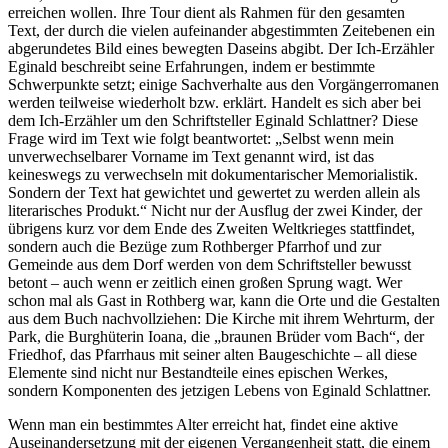
erreichen wollen. Ihre Tour dient als Rahmen für den gesamten
Text, der durch die vielen aufeinander abgestimmten Zeitebenen ein
abgerundetes Bild eines bewegten Daseins abgibt. Der Ich-Erzähler
Eginald beschreibt seine Erfahrungen, indem er bestimmte
Schwerpunkte setzt; einige Sachverhalte aus den Vorgängerromanen
werden teilweise wiederholt bzw. erklärt. Handelt es sich aber bei
dem Ich-Erzähler um den Schriftsteller Eginald Schlattner? Diese
Frage wird im Text wie folgt beantwortet: „Selbst wenn mein
unverwechselbarer Vorname im Text genannt wird, ist das
keineswegs zu verwechseln mit dokumentarischer Memorialistik.
Sondern der Text hat gewichtet und gewertet zu werden allein als
literarisches Produkt.“ Nicht nur der Ausflug der zwei Kinder, der
übrigens kurz vor dem Ende des Zweiten Weltkrieges stattfindet,
sondern auch die Bezüge zum Rothberger Pfarrhof und zur
Gemeinde aus dem Dorf werden von dem Schriftsteller bewusst
betont – auch wenn er zeitlich einen großen Sprung wagt. Wer
schon mal als Gast in Rothberg war, kann die Orte und die Gestalten
aus dem Buch nachvollziehen: Die Kirche mit ihrem Wehrturm, der
Park, die Burghüterin Ioana, die „braunen Brüder vom Bach“, der
Friedhof, das Pfarrhaus mit seiner alten Baugeschichte – all diese
Elemente sind nicht nur Bestandteile eines epischen Werkes,
sondern Komponenten des jetzigen Lebens von Eginald Schlattner.
Wenn man ein bestimmtes Alter erreicht hat, findet eine aktive
Auseinandersetzung mit der eigenen Vergangenheit statt, die einem