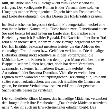
hilft, die Ruhe und das Gleichgewicht zum Lebensabend zu
erlangen. Der vorliegende Roman ist der Versuch eines solchen
Umgangs mit der Vergangenheit. Es geht hier um Freundschafts-
und Liebesbeziehungen, die das Dasein des Ich-Erzählers prägen.
Im Text erscheinen insgesamt dreizehn Frauengestalten, wobei eine
von ihnen keinen Namen trägt. Diese haben zwei Gemeinsamkeiten:
Sie sind bereits tot und hatten im Laufe ihrer Biographie eine
Beziehung zum Ich-Erzähler Eginald. Die Nachricht über ihren Tod
wird auch thematisiert, indem zeitliche Bezüge hergestellt werden:
Der Ich-Erzähler bekommt meistens Briefe, die das Ableben der
ehemaligen Freundinnen bzw. Geliebten verkünden. Die damalige
Liebesbeziehung rückt schrittweise in den Vordergrund; die
Mädchen bzw. die Frauen haben den jungen Mann eine bestimmte
Etappe in seinem Leben begleitet, doch hat deren Verhältnis
zueinander zu keiner langfristigen Beziehung geführt – die
Ausnahme bildet Susanna Dorothea. Viele dieser weiblichen
Figuren treten während der ursprünglichen Beziehung auf, um dann
später erneut aufzutauchen, um dem Ich-Erzähler die Chance zu
geben, bestimmte Verhaltensweisen zu erklären oder gewesene
Sachverhalte besser zu verstehen.
Die Schülerliebe Elinor Maurer, das halbadlige Mädchen, verzaubert
den Jungen durch ihre Erhabenheit: „Das fremde Mädchen trotzdem
nahe!“, die ihr auch im Erwachsenenalter erhalten bleibt. Das