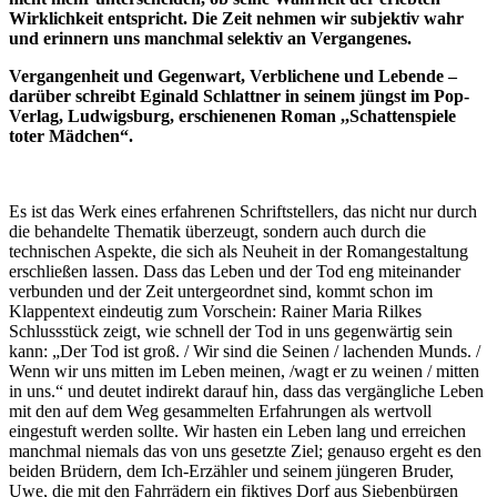
Wirklichkeit entspricht. Die Zeit nehmen wir subjektiv wahr
und erinnern uns manchmal selektiv an Vergangenes.
Vergangenheit und Gegenwart, Verblichene und Lebende –
darüber schreibt Eginald Schlattner in seinem jüngst im Pop-
Verlag, Ludwigsburg, erschienenen Roman ,,Schattenspiele
toter Mädchen“.
Es ist das Werk eines erfahrenen Schriftstellers, das nicht nur durch
die behandelte Thematik überzeugt, sondern auch durch die
technischen Aspekte, die sich als Neuheit in der Romangestaltung
erschließen lassen. Dass das Leben und der Tod eng miteinander
verbunden und der Zeit untergeordnet sind, kommt schon im
Klappentext eindeutig zum Vorschein: Rainer Maria Rilkes
Schlussstück zeigt, wie schnell der Tod in uns gegenwärtig sein
kann: „Der Tod ist groß. / Wir sind die Seinen / lachenden Munds. /
Wenn wir uns mitten im Leben meinen, /wagt er zu weinen / mitten
in uns.“ und deutet indirekt darauf hin, dass das vergängliche Leben
mit den auf dem Weg gesammelten Erfahrungen als wertvoll
eingestuft werden sollte. Wir hasten ein Leben lang und erreichen
manchmal niemals das von uns gesetzte Ziel; genauso ergeht es den
beiden Brüdern, dem Ich-Erzähler und seinem jüngeren Bruder,
Uwe, die mit den Fahrrädern ein fiktives Dorf aus Siebenbürgen